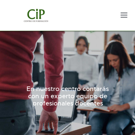
E
n
n
u
e
s
t
r
o
c
e
n
t
r
o
c
o
n
t
a
r
á
s
c
o
n
u
n
e
x
p
e
r
t
o
e
q
u
i
p
o
d
e
p
r
o
f
e
s
i
o
n
a
l
e
s
d
o
c
e
n
t
e
s