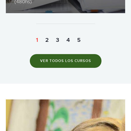
(480hs)
Last
1
2
3
4
5
VER TODOS LOS CURSOS