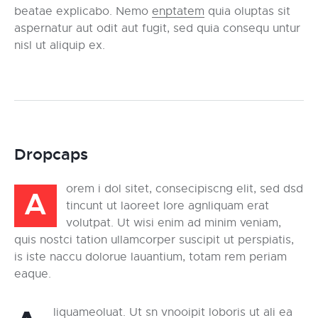
beatae explicabo. Nemo
enptatem
quia oluptas sit
aspernatur aut odit aut fugit, sed quia consequ untur
nisl ut aliquip ex.
Dropcaps
orem i dol sitet, consecipiscng elit, sed dsd
A
tincunt ut laoreet lore agnliquam erat
volutpat. Ut wisi enim ad minim veniam,
quis nostci tation ullamcorper suscipit ut perspiatis,
is iste naccu dolorue lauantium, totam rem periam
eaque.
liquameoluat. Ut sn vnooipit loboris ut ali ea